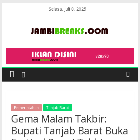
Skip
Selasa, Juli 8, 2025
to
content
JambiBreaks
Pemerintahan
Tanjab Barat
Gema Malam Takbir:
Bupati Tanjab Barat Buka