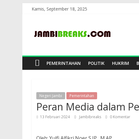
Skip
Kamis, September 18, 2025
to
JambiBreaks
content
PEMERINTAHAN
POLITIK
HUKRIM
Negeri Jambi
Pemerintahan
Peran Media dalam P
13 Februari 2024
Jambibreaks
0 Komentar
Oleh: Yulfi Alfikri Noer S.IP., M.AP