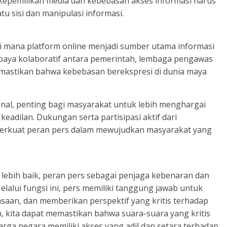
m kepemilikan media dan kebebasan akses informasi harus
 sisi dan manipulasi informasi.
di mana platform online menjadi sumber utama informasi
 upaya kolaboratif antara pemerintah, lembaga pengawas
mastikan bahwa kebebasan berekspresi di dunia maya
onal, penting bagi masyarakat untuk lebih menghargai
eadilan. Dukungan serta partisipasi aktif dari
erkuat peran pers dalam mewujudkan masyarakat yang
lebih baik, peran pers sebagai penjaga kebenaran dan
Melalui fungsi ini, pers memiliki tanggung jawab untuk
an, dan memberikan perspektif yang kritis terhadap
, kita dapat memastikan bahwa suara-suara yang kritis
arga negara memiliki akses yang adil dan setara terhadap