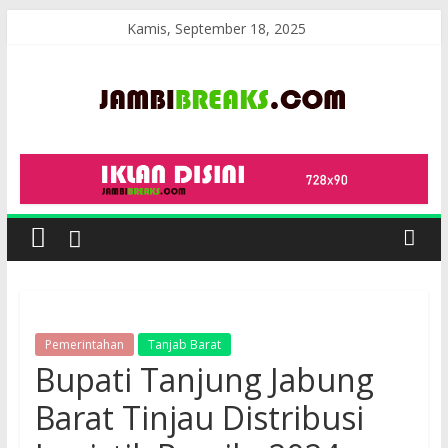
Skip
Kamis, September 18, 2025
to
content
JambiBreaks
Pemerintahan
Tanjab Barat
Bupati Tanjung Jabung
Barat Tinjau Distribusi