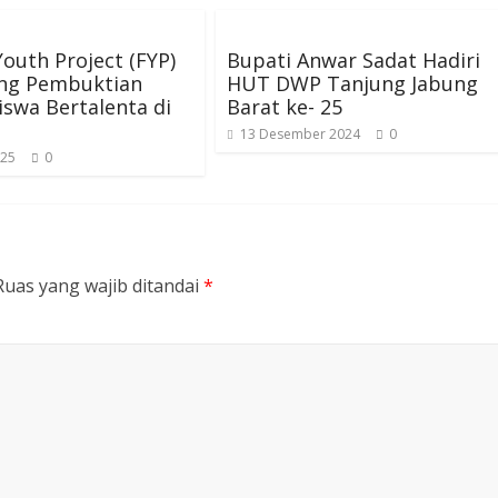
Youth Project (FYP)
Bupati Anwar Sadat Hadiri
ang Pembuktian
HUT DWP Tanjung Jabung
iswa Bertalenta di
Barat ke- 25
13 Desember 2024
0
025
0
Ruas yang wajib ditandai
*