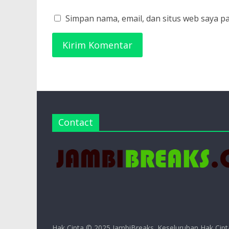
Simpan nama, email, dan situs web saya p
Contact
Hak Cipta © 2025
JambiBreaks
. Keseluruhan Hak Cipt