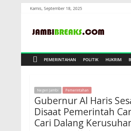
Skip
Kamis, September 18, 2025
to
JambiBreaks
content
PEMERINTAHAN
POLITIK
HUKRIM
Negeri Jambi
Pemerintahan
Gubernur Al Haris Se
Disaat Pemerintah Car
Cari Dalang Kerusuha