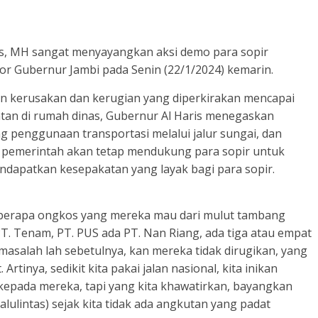
.Sos, MH sangat menyayangkan aksi demo para sopir
ntor Gubernur Jambi pada Senin (22/1/2024) kemarin.
an kerusakan dan kerugian yang diperkirakan mencapai
iatan di rumah dinas, Gubernur Al Haris menegaskan
 penggunaan transportasi melalui jalur sungai, dan
pemerintah akan tetap mendukung para sopir untuk
dapatkan kesepakatan yang layak bagi para sopir.
berapa ongkos yang mereka mau dari mulut tambang
PT. Tenam, PT. PUS ada PT. Nan Riang, ada tiga atau empat
k masalah lah sebetulnya, kan mereka tidak dirugikan, yang
Artinya, sedikit kita pakai jalan nasional, kita inikan
kepada mereka, tapi yang kita khawatirkan, bayangkan
lalulintas) sejak kita tidak ada angkutan yang padat