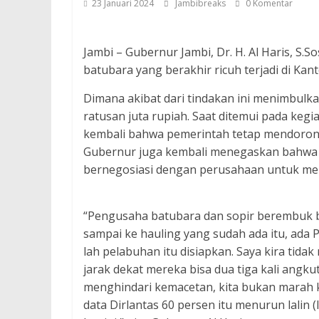
23 Januari 2024
Jambibreaks
0 Komentar
Jambi – Gubernur Jambi, Dr. H. Al Haris, S
batubara yang berakhir ricuh terjadi di Ka
Dimana akibat dari tindakan ini menimbulk
ratusan juta rupiah. Saat ditemui pada keg
kembali bahwa pemerintah tetap mendorong
Gubernur juga kembali menegaskan bahwa 
bernegosiasi dengan perusahaan untuk men
“Pengusaha batubara dan sopir berembuk 
sampai ke hauling yang sudah ada itu, ada 
lah pelabuhan itu disiapkan. Saya kira tida
jarak dekat mereka bisa dua tiga kali angkut. 
menghindari kemacetan, kita bukan marah 
data Dirlantas 60 persen itu menurun lalin (