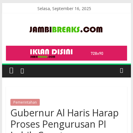
Skip
Selasa, September 16, 2025
to
content
JambiBreaks
Pemerintahan
Gubernur Al Haris Harap
Proses Pengurusan PI