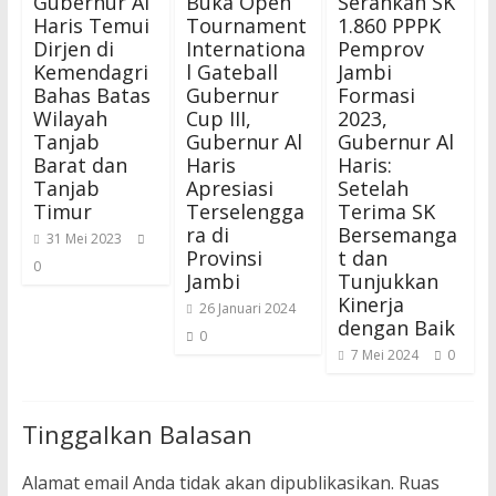
Gubernur Al
Buka Open
Serahkan SK
Haris Temui
Tournament
1.860 PPPK
Dirjen di
Internationa
Pemprov
Kemendagri
l Gateball
Jambi
Bahas Batas
Gubernur
Formasi
Wilayah
Cup III,
2023,
Tanjab
Gubernur Al
Gubernur Al
Barat dan
Haris
Haris:
Tanjab
Apresiasi
Setelah
Timur
Terselengga
Terima SK
ra di
Bersemanga
31 Mei 2023
Provinsi
t dan
0
Jambi
Tunjukkan
Kinerja
26 Januari 2024
dengan Baik
0
7 Mei 2024
0
Tinggalkan Balasan
Alamat email Anda tidak akan dipublikasikan.
Ruas