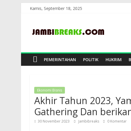
Skip
Kamis, September 18, 2025
to
JambiBreaks
content
PEMERINTAHAN
POLITIK
HUKRIM
Ekonomi Bisnis
Akhir Tahun 2023, Ya
Gathering Dan berik
30 November 2023
Jambibreaks
0 Komentar