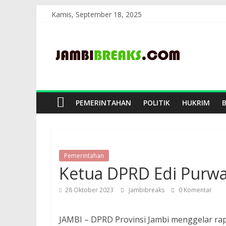
Skip
Kamis, September 18, 2025
to
JambiBreaks
content
PEMERINTAHAN
POLITIK
HUKRIM
Pemerintahan
Ketua DPRD Edi Purw
28 Oktober 2023
Jambibreaks
0 Komentar
JAMBI – DPRD Provinsi Jambi menggelar r