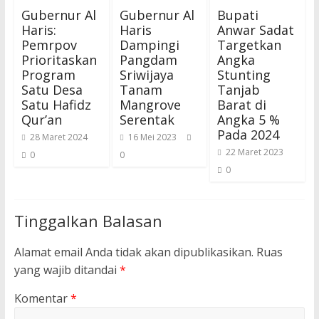
Gubernur Al
Gubernur Al
Bupati
Haris:
Haris
Anwar Sadat
Pemrpov
Dampingi
Targetkan
Prioritaskan
Pangdam
Angka
Program
Sriwijaya
Stunting
Satu Desa
Tanam
Tanjab
Satu Hafidz
Mangrove
Barat di
Qur’an
Serentak
Angka 5 %
Pada 2024
28 Maret 2024
16 Mei 2023
22 Maret 2023
0
0
0
Tinggalkan Balasan
Alamat email Anda tidak akan dipublikasikan.
Ruas
yang wajib ditandai
*
Komentar
*