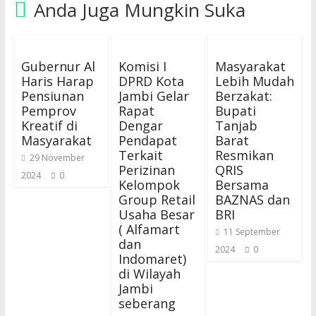
Anda Juga Mungkin Suka
Gubernur Al
Komisi I
Masyarakat
Haris Harap
DPRD Kota
Lebih Mudah
Pensiunan
Jambi Gelar
Berzakat:
Pemprov
Rapat
Bupati
Kreatif di
Dengar
Tanjab
Masyarakat
Pendapat
Barat
Terkait
Resmikan
29 November
Perizinan
QRIS
2024
0
Kelompok
Bersama
Group Retail
BAZNAS dan
Usaha Besar
BRI
( Alfamart
11 September
dan
2024
0
Indomaret)
di Wilayah
Jambi
seberang