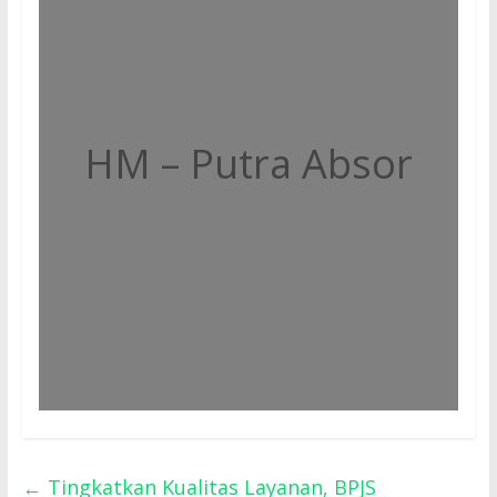
HM – Putra Absor
←
Tingkatkan Kualitas Layanan, BPJS