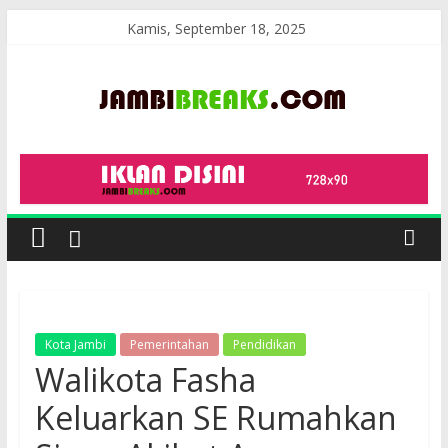
Skip
Kamis, September 18, 2025
to
content
JambiBreaks
Kota Jambi
Pemerintahan
Pendidikan
Walikota Fasha
Keluarkan SE Rumahkan