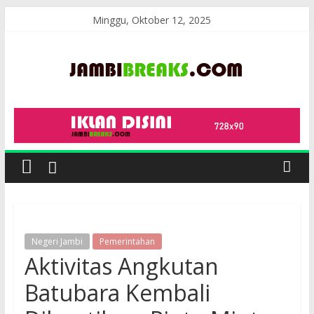
Skip
Minggu, Oktober 12, 2025
to
content
JambiBreaks
Negeri Jambi
Pemerintahan
Aktivitas Angkutan
Batubara Kembali