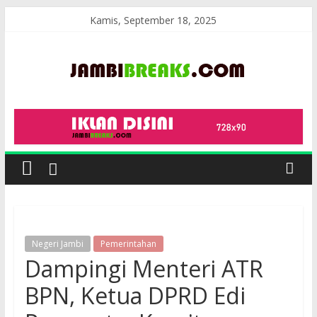
Skip
Kamis, September 18, 2025
to
content
JambiBreaks
Negeri Jambi
Pemerintahan
Dampingi Menteri ATR
BPN, Ketua DPRD Edi