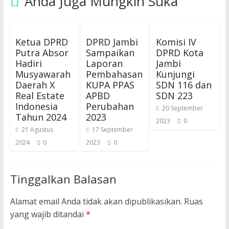
Anda Juga Mungkin Suka
Ketua DPRD
DPRD Jambi
Komisi IV
Putra Absor
Sampaikan
DPRD Kota
Hadiri
Laporan
Jambi
Musyawarah
Pembahasan
Kunjungi
Daerah X
KUPA PPAS
SDN 116 dan
Real Estate
APBD
SDN 223
Indonesia
Perubahan
20 September
Tahun 2024
2023
2023
0
21 Agustus
17 September
2024
0
2023
0
Tinggalkan Balasan
Alamat email Anda tidak akan dipublikasikan.
Ruas
yang wajib ditandai
*