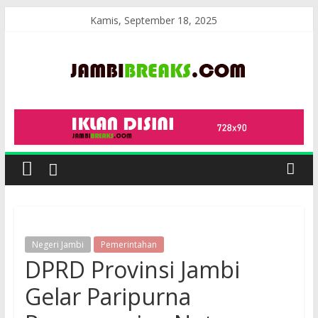
Skip
Kamis, September 18, 2025
to
content
JambiBreaks
Negeri Jambi
Pemerintahan
DPRD Provinsi Jambi
Gelar Paripurna