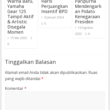
Warna Baru,
Haris
Paripurna
Yamaha
Perjuangkan
Mendengark
Gear 125
Insentif BPD
an Pidato
Tampil Aktif
Kenegaraan
9 Januari 2024
& Artistic
Presiden
0
Disegala
16 Agustus
Momen
2023
0
15 Mei 2023
0
Tinggalkan Balasan
Alamat email Anda tidak akan dipublikasikan.
Ruas
yang wajib ditandai
*
Komentar
*