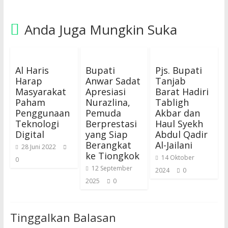
Anda Juga Mungkin Suka
Al Haris
Bupati
Pjs. Bupati
Harap
Anwar Sadat
Tanjab
Masyarakat
Apresiasi
Barat Hadiri
Paham
Nurazlina,
Tabligh
Penggunaan
Pemuda
Akbar dan
Teknologi
Berprestasi
Haul Syekh
Digital
yang Siap
Abdul Qadir
Berangkat
Al-Jailani
28 Juni 2022
ke Tiongkok
14 Oktober
0
12 September
2024
0
2025
0
Tinggalkan Balasan