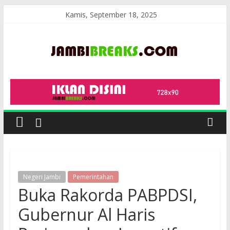
Skip
Kamis, September 18, 2025
to
content
JambiBreaks
Negeri Jambi
Pemerintahan
Buka Rakorda PABPDSI,
Gubernur Al Haris