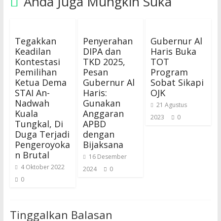
Anda Juga Mungkin Suka
Tegakkan
Penyerahan
Gubernur Al
Keadilan
DIPA dan
Haris Buka
Kontestasi
TKD 2025,
TOT
Pemilihan
Pesan
Program
Ketua Dema
Gubernur Al
Sobat Sikapi
STAI An-
Haris:
OJK
Nadwah
Gunakan
21 Agustus
Kuala
Anggaran
2023
0
Tungkal, Di
APBD
Duga Terjadi
dengan
Pengeroyoka
Bijaksana
n Brutal
16 Desember
4 Oktober 2022
2024
0
0
Tinggalkan Balasan