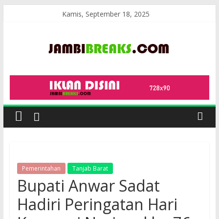
Skip
Kamis, September 18, 2025
to
content
JambiBreaks
Pemerintahan
Tanjab Barat
Bupati Anwar Sadat
Hadiri Peringatan Hari