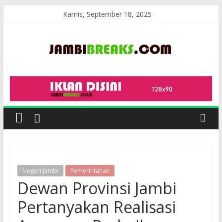
Skip
Kamis, September 18, 2025
to
content
JambiBreaks
Negeri Jambi
Pemerintahan
Dewan Provinsi Jambi
Pertanyakan Realisasi