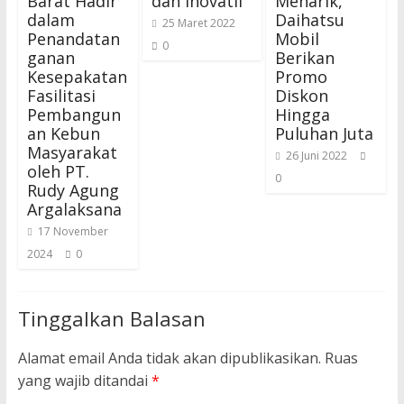
Barat Hadir
dan Inovatif
Menarik,
dalam
Daihatsu
25 Maret 2022
Penandatan
Mobil
0
ganan
Berikan
Kesepakatan
Promo
Fasilitasi
Diskon
Pembangun
Hingga
an Kebun
Puluhan Juta
Masyarakat
26 Juni 2022
oleh PT.
0
Rudy Agung
Argalaksana
17 November
2024
0
Tinggalkan Balasan
Alamat email Anda tidak akan dipublikasikan.
Ruas
yang wajib ditandai
*