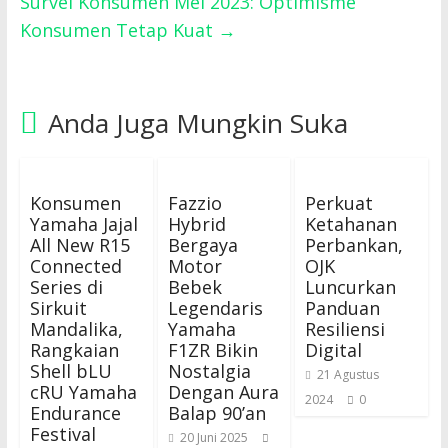
Survei Konsumen Mei 2023: Optimisme
Konsumen Tetap Kuat
→
Anda Juga Mungkin Suka
Konsumen
Fazzio
Perkuat
Yamaha Jajal
Hybrid
Ketahanan
All New R15
Bergaya
Perbankan,
Connected
Motor
OJK
Series di
Bebek
Luncurkan
Sirkuit
Legendaris
Panduan
Mandalika,
Yamaha
Resiliensi
Rangkaian
F1ZR Bikin
Digital
Shell bLU
Nostalgia
21 Agustus
cRU Yamaha
Dengan Aura
2024
0
Endurance
Balap 90’an
Festival
20 Juni 2025