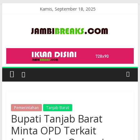
Skip
Kamis, September 18, 2025
to
content
JambiBreaks
Pemerintahan
Tanjab Barat
Bupati Tanjab Barat
Minta OPD Terkait