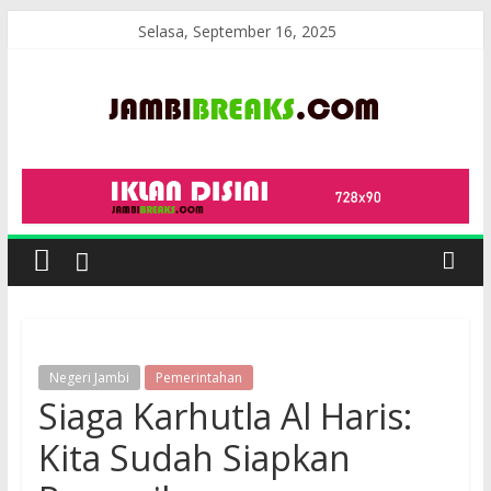
Skip
Selasa, September 16, 2025
to
content
JambiBreaks
Negeri Jambi
Pemerintahan
Siaga Karhutla Al Haris:
Kita Sudah Siapkan