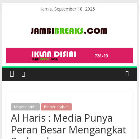
Skip
Kamis, September 18, 2025
to
content
JambiBreaks
Negeri Jambi
Pemerintahan
Al Haris : Media Punya
Peran Besar Mengangkat