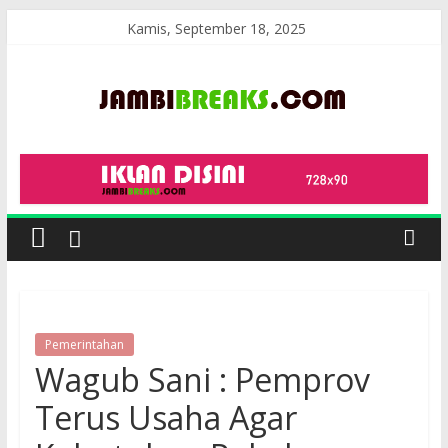
Skip
Kamis, September 18, 2025
to
content
JambiBreaks
Pemerintahan
Wagub Sani : Pemprov
Terus Usaha Agar