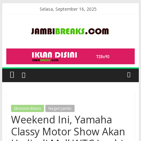
Skip
Selasa, September 16, 2025
to
content
JambiBreaks
Ekonomi Bisnis
Negeri Jambi
Weekend Ini, Yamaha
Classy Motor Show Akan