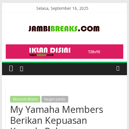
Skip
Selasa, September 16, 2025
to
content
JambiBreaks
Ekonomi Bisnis
Negeri Jambi
My Yamaha Members
Berikan Kepuasan