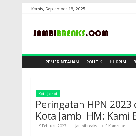
Skip
Kamis, September 18, 2025
to
JambiBreaks
content
PEMERINTAHAN
POLITIK
HUKRIM
Kota Jambi
Peringatan HPN 2023
Kota Jambi HM: Kami 
9 Februari 2023
Jambibreaks
0 Komentar