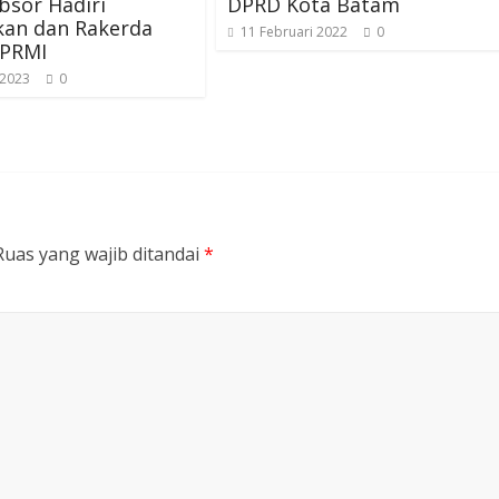
bsor Hadiri
DPRD Kota Batam
kan dan Rakerda
11 Februari 2022
0
KPRMI
 2023
0
Ruas yang wajib ditandai
*