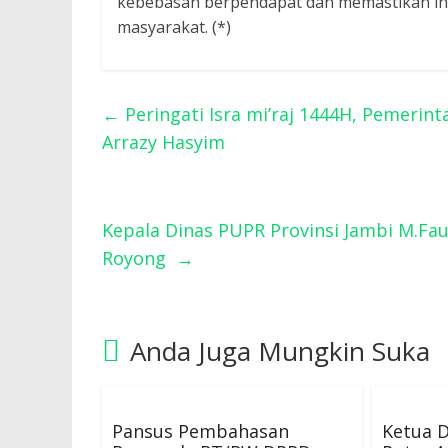
kebebasan berpendapat dan memastikan inf
masyarakat. (*)
←
Peringati Isra mi’raj 1444H, Pemeri
Arrazy Hasyim
Kepala Dinas PUPR Provinsi Jambi M.Fa
Royong
→
Anda Juga Mungkin Suka
Pansus Pembahasan
Ketua 