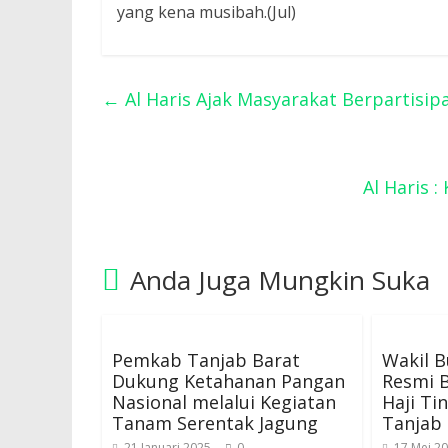
yang kena musibah.(Jul)
←
Al Haris Ajak Masyarakat Berpartisipa
Al Haris
Anda Juga Mungkin Suka
Pemkab Tanjab Barat
Wakil B
Dukung Ketahanan Pangan
Resmi 
Nasional melalui Kegiatan
Haji Ti
Tanam Serentak Jagung
Tanjab
21 Januari 2025
0
17 Mei 2