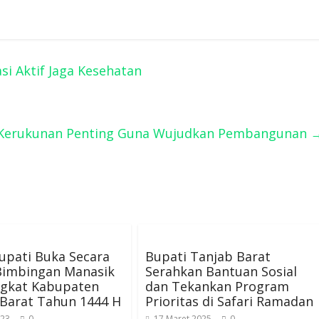
si Aktif Jaga Kesehatan
 : Kerukunan Penting Guna Wujudkan Pembangunan
upati Buka Secara
Bupati Tanjab Barat
Bimbingan Manasik
Serahkan Bantuan Sosial
ngkat Kabupaten
dan Tekankan Program
 Barat Tahun 1444 H
Prioritas di Safari Ramadan
023
0
17 Maret 2025
0