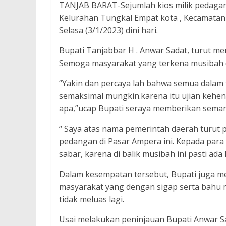
TANJAB BARAT-Sejumlah kios milik pedagang
Kelurahan Tungkal Empat kota , Kecamatan Tun
Selasa (3/1/2023) dini hari.
Bupati Tanjabbar H . Anwar Sadat, turut me
Semoga masyarakat yang terkena musibah d
“Yakin dan percaya lah bahwa semua dalam t
semaksimal mungkin.karena itu ujian kehend
apa,”ucap Bupati seraya memberikan sema
“ Saya atas nama pemerintah daerah turut
pedangan di Pasar Ampera ini. Kepada par
sabar, karena di balik musibah ini pasti ad
Dalam kesempatan tersebut, Bupati juga m
masyarakat yang dengan sigap serta bahu
tidak meluas lagi.
Usai melakukan peninjauan Bupati Anwar 