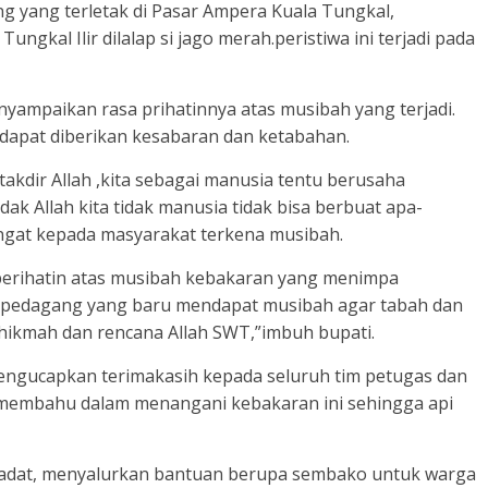
 yang terletak di Pasar Ampera Kuala Tungkal,
gkal Ilir dilalap si jago merah.peristiwa ini terjadi pada
nyampaikan rasa prihatinnya atas musibah yang terjadi.
apat diberikan kesabaran dan ketabahan.
akdir Allah ,kita sebagai manusia tentu berusaha
ak Allah kita tidak manusia tidak bisa berbuat apa-
ngat kepada masyarakat terkena musibah.
 perihatin atas musibah kebakaran yang menimpa
a pedagang yang baru mendapat musibah agar tabah dan
a hikmah dan rencana Allah SWT,”imbuh bupati.
engucapkan terimakasih kepada seluruh tim petugas dan
 membahu dalam menangani kebakaran ini sehingga api
Sadat, menyalurkan bantuan berupa sembako untuk warga