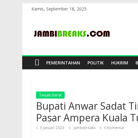
Skip
Kamis, September 18, 2025
to
JambiBreaks
content
PEMERINTAHAN
POLITIK
HUKRIM
Tanjab Barat
Bupati Anwar Sadat Ti
Pasar Ampera Kuala T
3 Januari 2023
Jambibreaks
0 Komentar