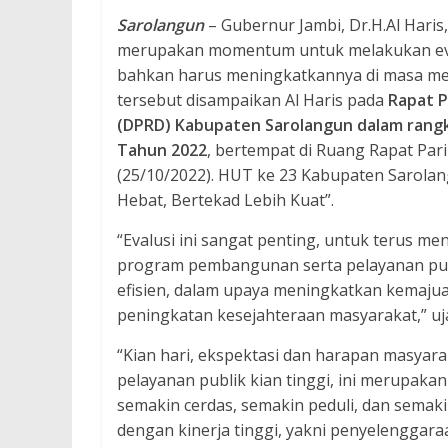
Sarolangun
– Gubernur Jambi, Dr.H.Al Hari
merupakan momentum untuk melakukan eval
bahkan harus meningkatkannya di masa men
tersebut disampaikan Al Haris pada
Rapat P
(DPRD) Kabupaten Sarolangun dalam rangk
Tahun 2022
, bertempat di Ruang Rapat Pa
(25/10/2022). HUT ke 23 Kabupaten Sarol
Hebat, Bertekad Lebih Kuat”.
“Evalusi ini sangat penting, untuk terus 
program pembangunan serta pelayanan pub
efisien, dalam upaya meningkatkan kemaju
peningkatan kesejahteraan masyarakat,” uja
“Kian hari, ekspektasi dan harapan masya
pelayanan publik kian tinggi, ini merupaka
semakin cerdas, semakin peduli, dan semakin
dengan kinerja tinggi, yakni penyelenggar