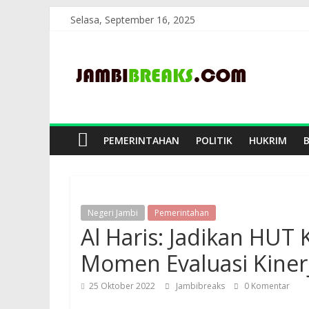
Skip
Selasa, September 16, 2025
to
JambiBreaks
content
PEMERINTAHAN
POLITIK
HUKRIM
Negeri Jambi
Pemerintahan
Al Haris: Jadikan HUT
Momen Evaluasi Kiner
25 Oktober 2022
Jambibreaks
0 Komentar