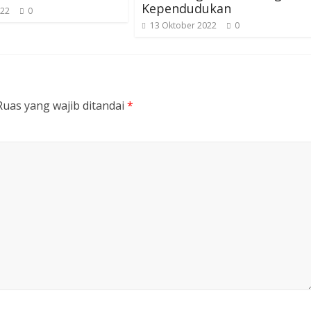
Kependudukan
022
0
13 Oktober 2022
0
Ruas yang wajib ditandai
*