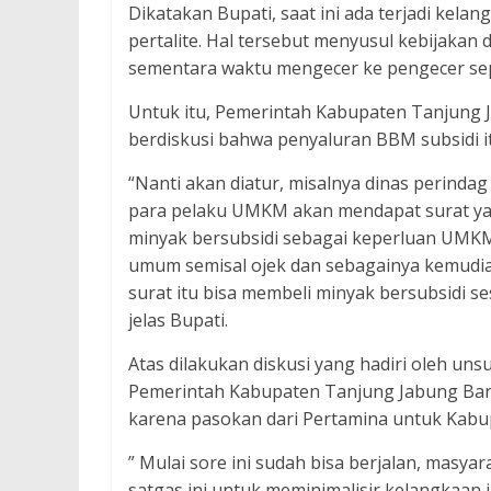
Dikatakan Bupati, saat ini ada terjadi kel
pertalite. Hal tersebut menyusul kebijaka
sementara waktu mengecer ke pengecer sep
Untuk itu, Pemerintah Kabupaten Tanjung 
berdiskusi bahwa penyaluran BBM subsidi it
“Nanti akan diatur, misalnya dinas perind
para pelaku UMKM akan mendapat surat yan
minyak bersubsidi sebagai keperluan UMK
umum semisal ojek dan sebagainya kemudia
surat itu bisa membeli minyak bersubsidi s
jelas Bupati.
Atas dilakukan diskusi yang hadiri oleh un
Pemerintah Kabupaten Tanjung Jabung Bar
karena pasokan dari Pertamina untuk Kabu
” Mulai sore ini sudah bisa berjalan, masy
satgas ini untuk meminimalisir kelangkaan 