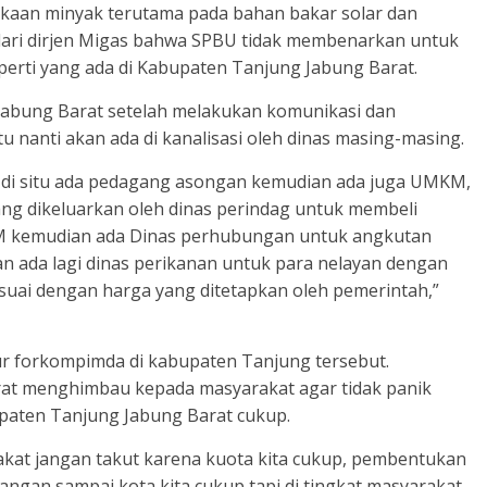
angkaan minyak terutama pada bahan bakar solar dan
n dari dirjen Migas bahwa SPBU tidak membenarkan untuk
erti yang ada di Kabupaten Tanjung Jabung Barat.
Jabung Barat setelah melakukan komunikasi dan
u nanti akan ada di kanalisasi oleh dinas masing-masing.
ag di situ ada pedagang asongan kemudian ada juga UMKM,
g dikeluarkan oleh dinas perindag untuk membeli
M kemudian ada Dinas perhubungan untuk angkutan
n ada lagi dinas perikanan untuk para nelayan dengan
esuai dengan harga yang ditetapkan oleh pemerintah,”
sur forkompimda di kabupaten Tanjung tersebut.
at menghimbau kepada masyarakat agar tidak panik
paten Tanjung Jabung Barat cukup.
arakat jangan takut karena kuota kita cukup, pembentukan
jangan sampai kota kita cukup tapi di tingkat masyarakat