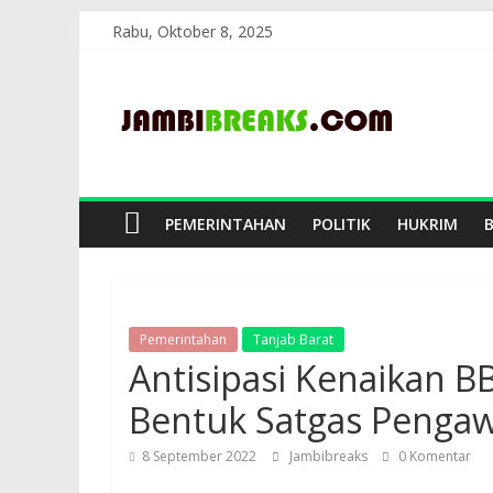
Skip
Rabu, Oktober 8, 2025
to
JambiBreaks
content
PEMERINTAHAN
POLITIK
HUKRIM
Pemerintahan
Tanjab Barat
Antisipasi Kenaikan B
Bentuk Satgas Penga
8 September 2022
Jambibreaks
0 Komentar