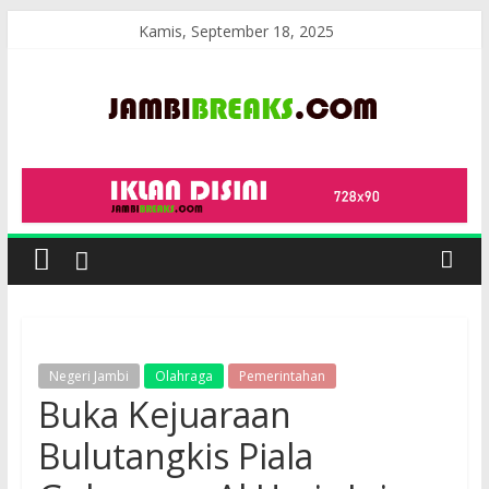
Skip
Kamis, September 18, 2025
to
content
JambiBreaks
Negeri Jambi
Olahraga
Pemerintahan
Buka Kejuaraan
Bulutangkis Piala