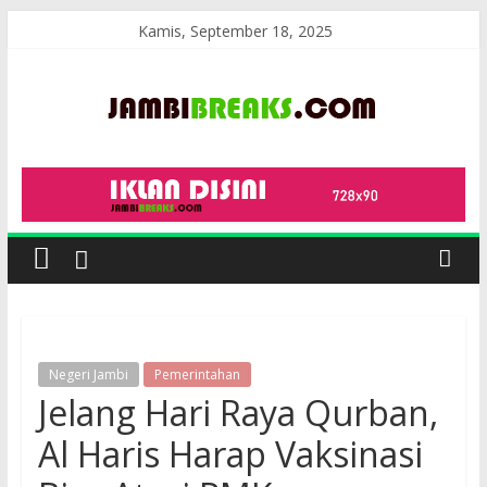
Skip
Kamis, September 18, 2025
to
content
JambiBreaks
Negeri Jambi
Pemerintahan
Jelang Hari Raya Qurban,
Al Haris Harap Vaksinasi