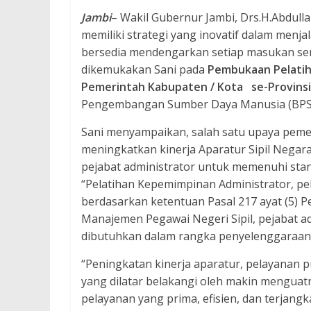
Jambi
– Wakil Gubernur Jambi, Drs.H.Abdull
memiliki strategi yang inovatif dalam me
bersedia mendengarkan setiap masukan sert
dikemukakan Sani pada
Pembukaan Pelatih
Pemerintah Kabupaten / Kota se-Provinsi
Pengembangan Sumber Daya Manusia (BPSDM)
Sani menyampaikan, salah satu upaya peme
meningkatkan kinerja Aparatur Sipil Neg
pejabat administrator untuk memenuhi stan
“Pelatihan Kepemimpinan Administrator, pel
berdasarkan ketentuan Pasal 217 ayat (5)
Manajemen Pegawai Negeri Sipil, pejabat a
dibutuhkan dalam rangka penyelenggaraan 
“Peningkatan kinerja aparatur, pelayanan 
yang dilatar belakangi oleh makin menguat
pelayanan yang prima, efisien, dan terjang