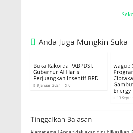
Sekd
Anda Juga Mungkin Suka
Buka Rakorda PABPDSI,
wagub 
Gubernur Al Haris
Progra
Perjuangkan Insentif BPD
Ciptak
Gambut
9 Januari 2024
0
Energy
13 Septe
Tinggalkan Balasan
Alamat email Anda tidak akan dipublikasikan.