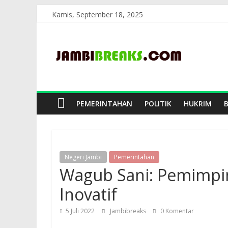
Skip
Kamis, September 18, 2025
to
JambiBreaks
content
PEMERINTAHAN
POLITIK
HUKRIM
Negeri Jambi
Pemerintahan
Wagub Sani: Pemimpin 
Inovatif
5 Juli 2022
Jambibreaks
0 Komentar