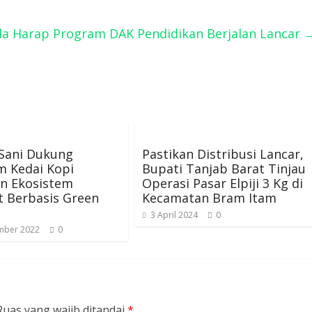
a Harap Program DAK Pendidikan Berjalan Lancar
Sani Dukung
Pastikan Distribusi Lancar,
m Kedai Kopi
Bupati Tanjab Barat Tinjau
an Ekosistem
Operasi Pasar Elpiji 3 Kg di
 Berbasis Green
Kecamatan Bram Itam
3 April 2024
0
mber 2022
0
Ruas yang wajib ditandai
*