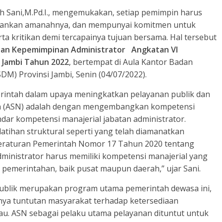
ah Sani,M.Pd.I., mengemukakan, setiap pemimpin harus
njalankan amanahnya, dan mempunyai komitmen untuk
a kritikan demi tercapainya tujuan bersama. Hal tersebut
an Kepemimpinan Administrator Angkatan VI
 Jambi Tahun 2022
, bertempat di Aula Kantor Badan
 Provinsi Jambi, Senin (04/07/2022).
rintah dalam upaya meningkatkan pelayanan publik dan
ara (ASN) adalah dengan mengembangkan kompetensi
dar kompetensi manajerial jabatan administrator.
atihan struktural seperti yang telah diamanatkan
 Peraturan Pemerintah Nomor 17 Tahun 2020 tentang
dministrator harus memiliki kompetensi manajerial yang
pemerintahan, baik pusat maupun daerah,” ujar Sani.
publik merupakan program utama pemerintah dewasa ini,
nya tuntutan masyarakat terhadap ketersediaan
kau. ASN sebagai pelaku utama pelayanan dituntut untuk