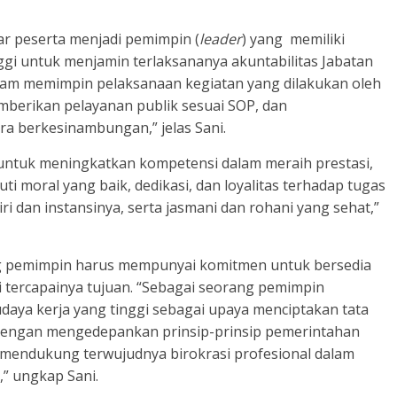
gar peserta menjadi pemimpin (
leader
) yang memiliki
gi untuk menjamin terlaksananya akuntabilitas Jabatan
lam memimpin pelaksanaan kegiatan yang dilakukan oleh
berikan pelayanan publik sesuai SOP, dan
ra berkesinambungan,” jelas Sani.
ng untuk meningkatkan kompetensi dalam meraih prestasi,
puti moral yang baik, dedikasi, dan loyalitas terhadap tugas
i dan instansinya, serta jasmani dan rohani yang sehat,”
ng pemimpin harus mempunyai komitmen untuk bersedia
 tercapainya tujuan. “Sebagai seorang pemimpin
udaya kerja yang tinggi sebagai upaya menciptakan tata
dengan mengedepankan prinsip-prinsip pemerintahan
 mendukung terwujudnya birokrasi profesional dalam
,” ungkap Sani.