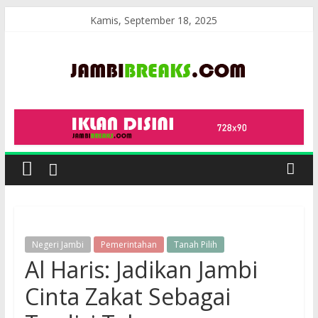
Skip
Kamis, September 18, 2025
to
content
JambiBreaks
Negeri Jambi
Pemerintahan
Tanah Pilih
Al Haris: Jadikan Jambi
Cinta Zakat Sebagai