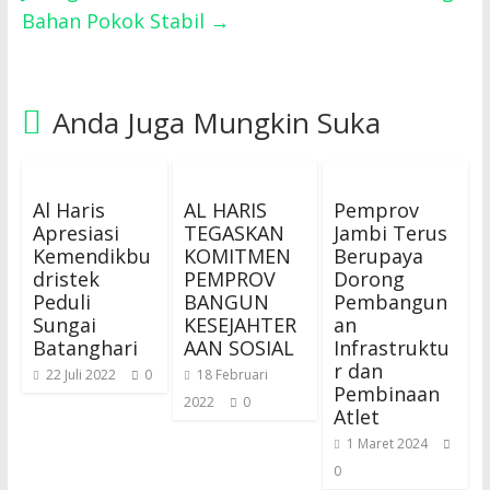
Bahan Pokok Stabil
→
Anda Juga Mungkin Suka
Al Haris
AL HARIS
Pemprov
Apresiasi
TEGASKAN
Jambi Terus
Kemendikbu
KOMITMEN
Berupaya
dristek
PEMPROV
Dorong
Peduli
BANGUN
Pembangun
Sungai
KESEJAHTER
an
Batanghari
AAN SOSIAL
Infrastruktu
r dan
22 Juli 2022
0
18 Februari
Pembinaan
2022
0
Atlet
1 Maret 2024
0