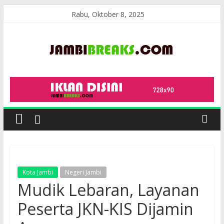
Skip
Rabu, Oktober 8, 2025
to
content
JambiBreaks
Kota Jambi
Negeri Jambi
Mudik Lebaran, Layanan
Peserta JKN-KIS Dijamin