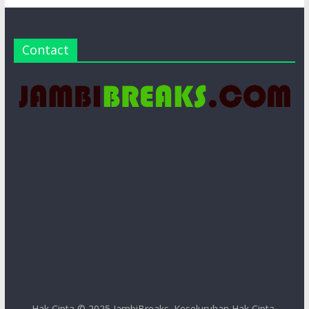
Contact
Hak Cipta © 2025
JambiBreaks
. Keseluruhan Hak Cipta.