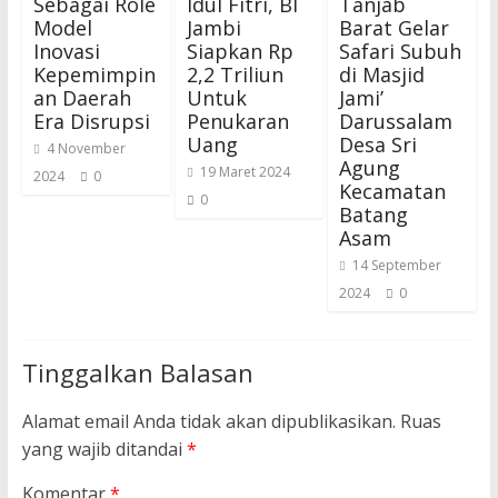
Sebagai Role
Idul Fitri, BI
Tanjab
Model
Jambi
Barat Gelar
Inovasi
Siapkan Rp
Safari Subuh
Kepemimpin
2,2 Triliun
di Masjid
an Daerah
Untuk
Jami’
Era Disrupsi
Penukaran
Darussalam
Uang
Desa Sri
4 November
Agung
19 Maret 2024
2024
0
Kecamatan
0
Batang
Asam
14 September
2024
0
Tinggalkan Balasan
Alamat email Anda tidak akan dipublikasikan.
Ruas
yang wajib ditandai
*
Komentar
*