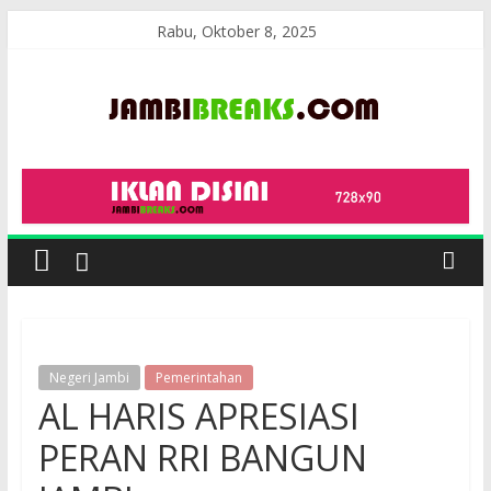
Skip
Rabu, Oktober 8, 2025
to
content
JambiBreaks
Negeri Jambi
Pemerintahan
AL HARIS APRESIASI
PERAN RRI BANGUN