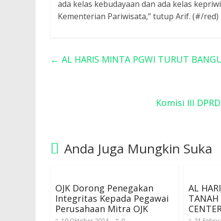
ada kelas kebudayaan dan ada kelas kepriw
Kementerian Pariwisata,” tutup Arif. (#/red)
←
AL HARIS MINTA PGWI TURUT BANGU
Komisi III DPR
Anda Juga Mungkin Suka
OJK Dorong Penegakan
AL HAR
Integritas Kepada Pegawai
TANAH
Perusahaan Mitra OJK
CENTE
10 Oktober 2024
0
21 Februa