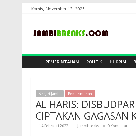
Skip
Kamis, November 13, 2025
to
JambiBreaks
content
PEMERINTAHAN
POLITIK
HUKRIM
Negeri Jambi
Pemerintahan
AL HARIS: DISBUDPAR
CIPTAKAN GAGASAN K
14 Februari 2022
Jambibreaks
0 Komentar