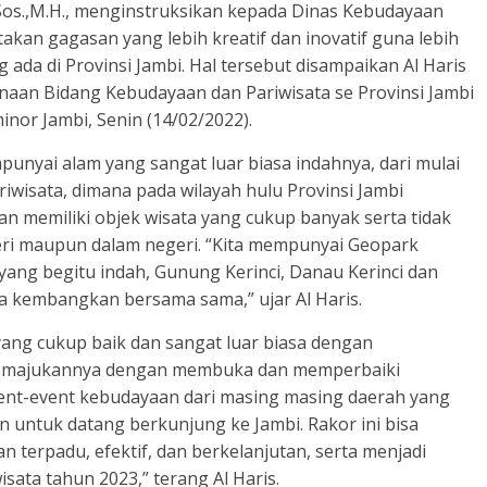
.Sos.,M.H., menginstruksikan kepada Dinas Kebudayaan
akan gagasan yang lebih kreatif dan inovatif guna lebih
da di Provinsi Jambi. Hal tersebut disampaikan Al Haris
aan Bidang Kebudayaan dan Pariwisata se Provinsi Jambi
nor Jambi, Senin (14/02/2022).
unyai alam yang sangat luar biasa indahnya, dari mulai
riwisata, dimana pada wilayah hulu Provinsi Jambi
n memiliki objek wisata yang cukup banyak serta tidak
geri maupun dalam negeri. “Kita mempunyai Geopark
yang begitu indah, Gunung Kerinci, Danau Kerinci dan
ta kembangkan bersama sama,” ujar Al Haris.
yang cukup baik dan sangat luar biasa dengan
 memajukannya dengan membuka dan memperbaiki
vent-event kebudayaan dari masing masing daerah yang
n untuk datang berkunjung ke Jambi. Rakor ini bisa
 terpadu, efektif, dan berkelanjutan, serta menjadi
sata tahun 2023,” terang Al Haris.