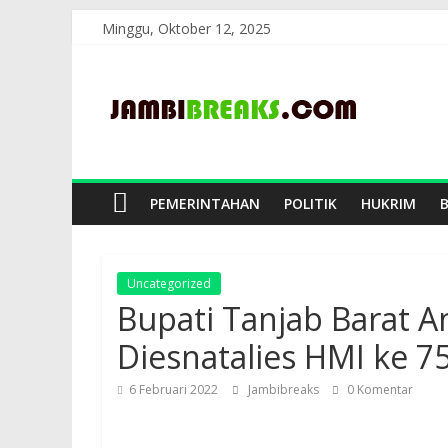
Skip
Minggu, Oktober 12, 2025
to
JambiBreaks
content
PEMERINTAHAN
POLITIK
HUKRIM
Uncategorized
Bupati Tanjab Barat A
Diesnatalies HMI ke 7
6 Februari 2022
Jambibreaks
0 Komentar