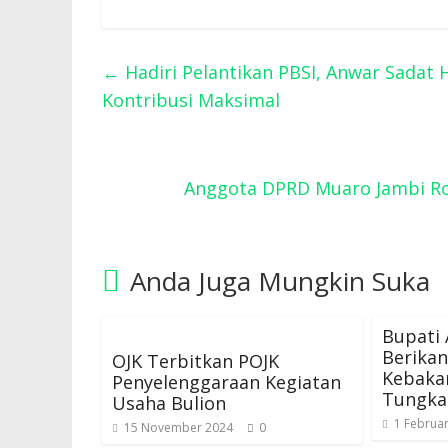
←
Hadiri Pelantikan PBSI, Anwar Sadat
Kontribusi Maksimal
Anggota DPRD Muaro Jambi Rob
Anda Juga Mungkin Suka
Bupati
Berika
OJK Terbitkan POJK
Kebakar
Penyelenggaraan Kegiatan
Tungka
Usaha Bulion
1 Februar
15 November 2024
0