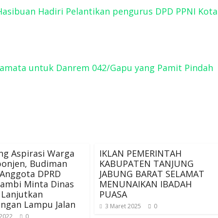
asibuan Hadiri Pelantikan pengurus DPD PPNI Kota
ramata untuk Danrem 042/Gapu yang Pamit Pindah
g Aspirasi Warga
IKLAN PEMERINTAH
ponjen, Budiman
KABUPATEN TANJUNG
 Anggota DPRD
JABUNG BARAT SELAMAT
Jambi Minta Dinas
MENUNAIKAN IBADAH
 Lanjutkan
PUASA
ngan Lampu Jalan
3 Maret 2025
0
 2022
0