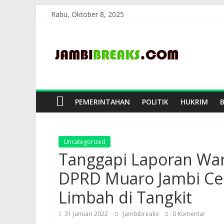
Skip
Rabu, Oktober 8, 2025
to
JambiBreaks
content
PEMERINTAHAN
POLITIK
HUKRIM
Uncategorized
Tanggapi Laporan War
DPRD Muaro Jambi Ce
Limbah di Tangkit
31 Januari 2022
Jambibreaks
0 Komentar