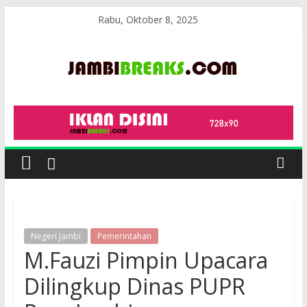
Skip
Rabu, Oktober 8, 2025
to
content
JambiBreaks
Negeri Jambi
Pemerintahan
M.Fauzi Pimpin Upacara
Dilingkup Dinas PUPR