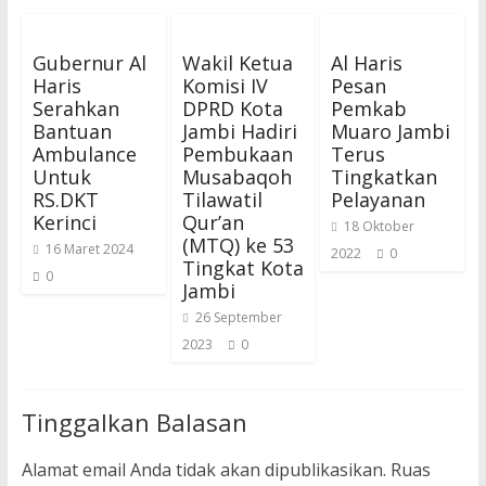
Gubernur Al
Wakil Ketua
Al Haris
Haris
Komisi IV
Pesan
Serahkan
DPRD Kota
Pemkab
Bantuan
Jambi Hadiri
Muaro Jambi
Ambulance
Pembukaan
Terus
Untuk
Musabaqoh
Tingkatkan
RS.DKT
Tilawatil
Pelayanan
Kerinci
Qur’an
18 Oktober
(MTQ) ke 53
16 Maret 2024
2022
0
Tingkat Kota
0
Jambi
26 September
2023
0
Tinggalkan Balasan
Alamat email Anda tidak akan dipublikasikan.
Ruas