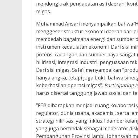
mendongkrak pendapatan asli daerah, kontr
migas.
Muhammad Ansari
menyampaikan bahwa
“
H
menggeser struktur ekonomi daerah dari eks
membedah bagaimana energi dan sumber da
instrumen kedaulatan ekonomi. Dari sisi min
potensi cadangan dan sumber daya sangat 
hilirisasi, integrasi industri, penguasaan t
Dari sisi migas, Safe’i menyampaikan ”prod
hanya angka, tetapi juga bukti bahwa sine
keberhasilan operasi migas”.
Participating I
harus disertai tanggung jawab sosial dan ta
”FEB diharapkan menjadi ruang kolaborasi 
regulator, dunia usaha, akademisi, serta
strategi hilirisasi yang inklusif dan berkela
yang juga bertindak sebagai moderator dis
Pembangunan Provinsi Jambi, Johansyah 