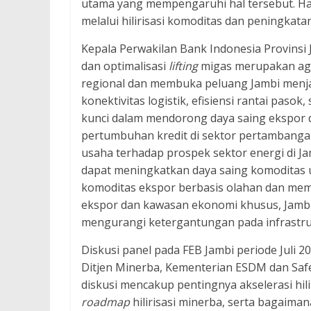
utama yang mempengaruhi hal tersebut. Hal
melalui hilirisasi komoditas dan peningkata
Kepala Perwakilan Bank Indonesia Provinsi
dan optimalisasi
lifting
migas merupakan ag
regional dan membuka peluang Jambi menjad
konektivitas logistik, efisiensi rantai paso
kunci dalam mendorong daya saing ekspor dae
pertumbuhan kredit di sektor pertambanga
usaha terhadap prospek sektor energi di Jamb
dapat meningkatkan daya saing komoditas
komoditas ekspor berbasis olahan dan mem
ekspor dan kawasan ekonomi khusus, Jambi 
mengurangi ketergantungan pada infrastru
Diskusi panel pada FEB Jambi periode Jul
Ditjen Minerba, Kementerian ESDM dan Safe
diskusi mencakup pentingnya akselerasi hili
roadmap
hilirisasi minerba, serta bagaima