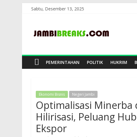
Skip
Sabtu, Desember 13, 2025
to
JambiBreaks
content
PEMERINTAHAN
POLITIK
HUKRIM
Ekonomi Bisnis
Negeri Jambi
Optimalisasi Minerba
Hilirisasi, Peluang Hu
Ekspor