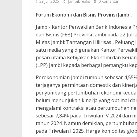
23 Juli 2025
Jambibreaks
0 Komentar
Forum Ekonomi dan Bisnis Provinsi Jambi.
Jambi- Kantor Perwakilan Bank Indonesia 
dan Bisnis (FEB) Provinsi Jambi pada 22 Jul
Migas Jambi: Tantangan Hilirisasi, Peluang
satu media yang digunakan Kantor Perwakil
pesan utama Kebijakan Ekonomi dan Keuan
(LPP) Jambi kepada berbagai pemangku kep
Perekonomian Jambi tumbuh sebesar 4,55% (
terjaganya permintaan domestik dan kiner
penyumbang pertumbuhan ekonomi kedua te
belum menunjukan kinerja yang optimal dan k
mengalami kontraksi atau pertumbuhan ne
sebesar 7,84% pada Triwulan IV 2024 dan 
tahun 2024. Namun demikian, pertumbuhan
pada Triwulan I 2025. Harga komoditas glob