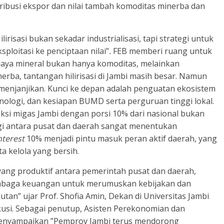
ibusi ekspor dan nilai tambah komoditas minerba dan
ilirisasi bukan sekadar industrialisasi, tapi strategi untuk
ploitasi ke penciptaan nilai”
.
FEB memberi ruang untuk
ya mineral bukan hanya komoditas, melainkan
erba, tantangan hilirisasi di Jambi masih besar. Namun
menjanjikan. Kunci ke depan adalah penguatan ekosistem
eknologi, dan kesiapan BUMD serta perguruan tinggi lokal.
uksi migas Jambi dengan porsi 10% dari nasional bukan
rgi antara pusat dan daerah sangat menentukan
nterest
10% menjadi pintu masuk peran aktif daerah, yang
ta kelola yang bersih.
yang produktif antara pemerintah pusat dan daerah,
 lembaga keuangan untuk merumuskan kebijakan dan
njutan” ujar Prof. Shofia Amin, Dekan di Universitas Jambi
kusi. Sebagai penutup, Asisten Perekonomian dan
menyampaikan ”Pemprov Jambi terus mendorong