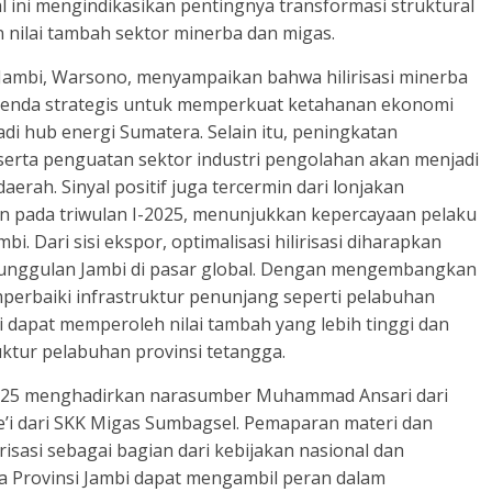
 ini mengindikasikan pentingnya transformasi struktural
n nilai tambah sektor minerba dan migas.
 Jambi, Warsono, menyampaikan bahwa hilirisasi minerba
enda strategis untuk memperkuat ketahanan ekonomi
i hub energi Sumatera. Selain itu, peningkatan
k, serta penguatan sektor industri pengolahan akan menjadi
rah. Sinyal positif juga tercermin dari lonjakan
n pada triwulan I-2025, menunjukkan kepercayaan pelaku
i. Dari sisi ekspor, optimalisasi hilirisasi diharapkan
 unggulan Jambi di pasar global. Dengan mengembangkan
perbaiki infrastruktur penunjang seperti pelabuhan
dapat memperoleh nilai tambah yang lebih tinggi dan
ktur pelabuhan provinsi tetangga.
i 2025 menghadirkan narasumber Muhammad Ansari dari
’i dari SKK Migas Sumbagsel. Pemaparan materi dan
risasi sebagai bagian dari kebijakan nasional dan
na Provinsi Jambi dapat mengambil peran dalam