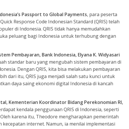
ndonesia’s Passport to Global Payments
, para peserta
 Quick Response Code Indonesian Standard (QRIS) telah
opuler di Indonesia. QRIS tidak hanya memudahkan
mbuka peluang bagi Indonesia untuk terhubung dengan
stem Pembayaran, Bank Indonesia, Elyana K. Widyasari
uah standar baru yang mengubah sistem pembayaran di
ndonesia. Dengan QRIS, kita bisa melakukan pembayaran
ih dari itu, QRIS juga menjadi salah satu kunci untuk
an daya saing ekonomi digital Indonesia di kancah
ital, Kementerian Koordinator Bidang Perekonomian RI,
dapat kendala penggunaan QRIS di Indonesia, seperti
an. Oleh karena itu, Theodore mengharapkan pemerintah
 kecepatan internet. Namun, ia menilai implementasi