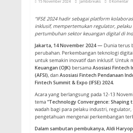
15 November 2024
Jambibreaks
0 Komentar
“IFSE 2024 hadir sebagai platform kolabor
inklusif, mempertemukan regulator, pelaku
pertumbuhan sektor keuangan digital di Ind
Jakarta, 14 November 2024 —
Dunia terus 
perubahan. Perkembangan teknologi digita
untuk semakin inovatif dan inklusif. Untu
Keuangan (OJK)
bersama
Asosiasi Fintech 
(AFSI)
, dan
Asosiasi Fintech Pendanaan Ind
Fintech Summit & Expo (IFSE) 2024.
Acara yang berlangsung pada 12-13 Novembe
tema
“Technology Convergence: Shaping t
wadah bagi para pelaku industri, regulato
pengetahuan mengenai perkembangan terbar
Dalam sambutan pembukanya, Aldi Haryop