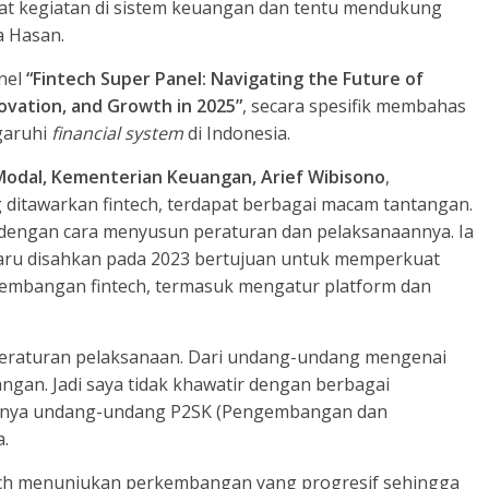
t kegiatan di sistem keuangan dan tentu mendukung
a Hasan.
anel
“Fintech Super Panel: Navigating the Future of
novation, and Growth in 2025”
, secara spesifik membahas
garuhi
financial system
di Indonesia.
 Modal, Kementerian Keuangan, Arief Wibisono
,
ditawarkan fintech, terdapat berbagai macam tantangan.
 dengan cara menyusun peraturan dan pelaksanaannya. Ia
ru disahkan pada 2023 bertujuan untuk memperkuat
mbangan fintech, termasuk mengatur platform dan
peraturan pelaksanaan. Dari undang-undang mengenai
an. Jadi saya tidak khawatir dengan berbagai
punya undang-undang P2SK (Pengembangan dan
.
tech menunjukan perkembangan yang progresif sehingga