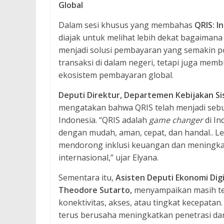
Global
Dalam sesi khusus yang membahas
QRIS: I
diajak untuk melihat lebih dekat bagaimana
menjadi solusi pembayaran yang semakin p
transaksi di dalam negeri, tetapi juga me
ekosistem pembayaran global.
Deputi Direktur, Departemen Kebijakan Si
mengatakan bahwa QRIS telah menjadi seb
Indonesia. “QRIS adalah
game changer
di I
dengan mudah, aman, cepat, dan handal.. Leb
mendorong inklusi keuangan dan meningkatk
internasional,” ujar Elyana.
Sementara itu,
Asisten Deputi Ekonomi Dig
Theodore Sutarto,
menyampaikan masih ter
konektivitas, akses, atau tingkat kecepat
terus berusaha meningkatkan penetrasi dan