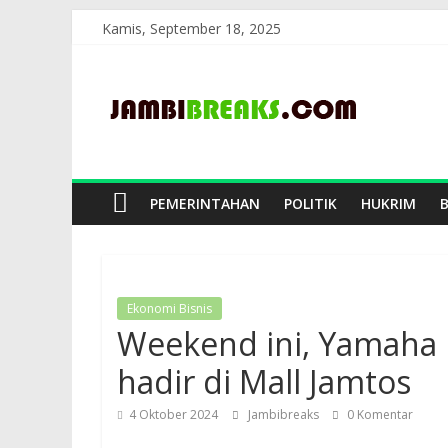
Skip
Kamis, September 18, 2025
to
JambiBreaks
content
PEMERINTAHAN
POLITIK
HUKRIM
Ekonomi Bisnis
Weekend ini, Yamaha
hadir di Mall Jamtos
4 Oktober 2024
Jambibreaks
0 Komentar