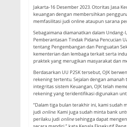
Jakarta-16 Desember 2023. Otoritas Jasa Ke
keuangan dengan membersihkan penggunaan
memfasilitasi judi online ataupun sarana pe
Sebagaimana diamanatkan dalam Undang-U
Pemberantasan Tindak Pidana Pencucian 
tentang Pengembangan dan Penguatan Sek
kementerian dan lembaga terkait serta ind
praktek yang merugikan masyarakat dan mer
Berdasarkan UU P2SK tersebut, OJK berw
rekening tertentu. Sejalan dengan amanah
integritas sistem Keuangan, OJK telah me
rekening yang teridentifikasi digunakan unt
“Dalam tiga bulan terakhir ini, kami sudah
judi
online
. Kami juga sudah minta bank 
perilaku judi
online
sehingga dapat mengenali
secara mandiri,” kata Kepala Eksekutif Pe