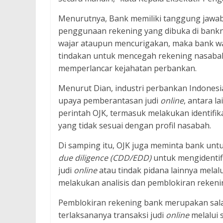
Menurutnya, Bank memiliki tanggung jawab
penggunaan rekening yang dibuka di bankn
wajar ataupun mencurigakan, maka bank w
tindakan untuk mencegah rekening nasabah
memperlancar kejahatan perbankan.
Menurut Dian, industri perbankan Indones
upaya pemberantasan judi
online
, antara 
perintah OJK, termasuk melakukan identifi
yang tidak sesuai dengan profil nasabah.
Di samping itu, OJK juga meminta bank un
due diligence
(CDD/EDD)
untuk mengidentif
judi
online
atau tindak pidana lainnya melal
melakukan analisis dan pemblokiran rekenin
Pemblokiran rekening bank merupakan sala
terlaksananya transaksi judi
online
melalui 