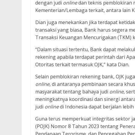
dengan judi
online
dan teknis pemblokiran r
Kementerian/Lembaga terkait, antara lain 
Dian juga menekankan jika terdapat ketidaks
transaksi yang biasa, Bank harus segera m
Transaksi Keuangan Mencurigakan (TKM) 
“Dalam situasi tertentu, Bank dapat melak
rekening apabila terdapat perintah dari 
Otoritas terkait termasuk OJK,” kata Dian.
Selain pemblokiran rekening bank, OJK jug
online
, di antaranya pembinaan secara khu
masyarakat tentang bahaya judi
online
, se
meningkatnya koordinasi dan sinergi antar
judi
online
di Indonesia dapat berjalan lebih 
Guna terus memperkuat integritas sektor j
(POJK) Nomor 8 Tahun 2023 tentang Pener
Pendanaan Terorisme, dan Pencegahan Pend