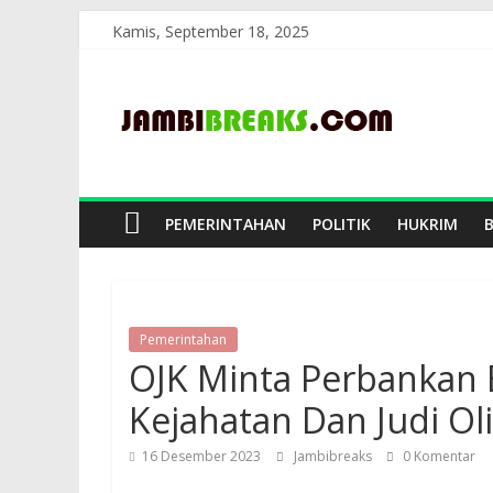
Skip
Kamis, September 18, 2025
to
JambiBreaks
content
PEMERINTAHAN
POLITIK
HUKRIM
Pemerintahan
OJK Minta Perbankan B
Kejahatan Dan Judi Ol
16 Desember 2023
Jambibreaks
0 Komentar