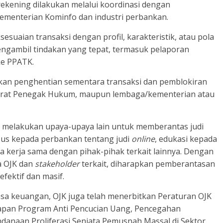
ekening dilakukan melalui koordinasi dengan
Kementerian Kominfo dan industri perbankan.
esuaian transaksi dengan profil, karakteristik, atau pola
engambil tindakan yang tepat, termasuk pelaporan
ke PPATK.
ukan penghentian sementara transaksi dan pemblokiran
Aparat Penegak Hukum, maupun lembaga/kementerian atau
a melakukan upaya-upaya lain untuk memberantas judi
sus kepada perbankan tentang judi
online
, edukasi kepada
rta kerja sama dengan pihak-pihak terkait lainnya. Dengan
a OJK dan
stakeholder
terkait, diharapkan pemberantasan
efektif dan masif.
asa keuangan, OJK juga telah menerbitkan Peraturan OJK
apan Program Anti Pencucian Uang, Pencegahan
anaan Proliferasi Senjata Pemusnah Massal di Sektor