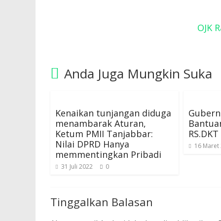
OJK R
Anda Juga Mungkin Suka
Kenaikan tunjangan diduga
Gubernu
menambarak Aturan,
Bantua
Ketum PMII Tanjabbar:
RS.DKT 
Nilai DPRD Hanya
16 Maret
memmentingkan Pribadi
31 Juli 2022
0
Tinggalkan Balasan