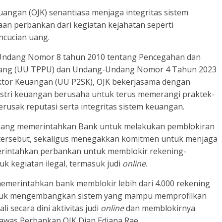
uangan (OJK) senantiasa menjaga integritas sistem
 perbankan dari kegiatan kejahatan seperti
ncucian uang.
ndang Nomor 8 tahun 2010 tentang Pencegahan dan
Uang (UU TPPU) dan Undang-Undang Nomor 4 Tahun 2023
tor Keuangan (UU P2SK), OJK bekerjasama dengan
ustri keuangan berusaha untuk terus memerangi praktek-
usak reputasi serta integritas sistem keuangan.
enang memerintahkan Bank untuk melakukan pemblokiran
 tersebut, sekaligus menegakkan komitmen untuk menjaga
merintahkan perbankan untuk memblokir rekening-
uk kegiatan ilegal, termasuk judi
online
.
 memerintahkan bank memblokir lebih dari 4.000 rekening
untuk mengembangkan sistem yang mampu memprofilkan
 secara dini aktivitas judi
online
dan memblokirnya
ngawas Perbankan OJK Dian Ediana Rae.