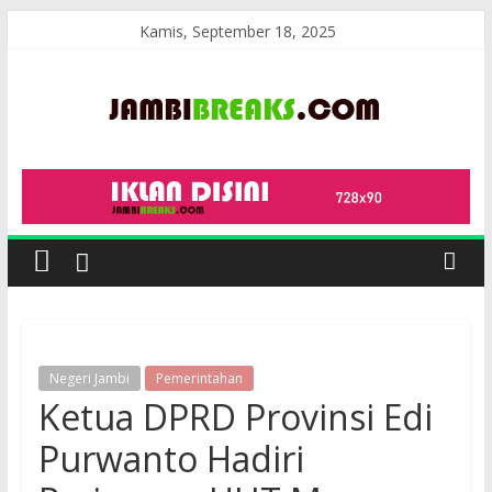
Skip
Kamis, September 18, 2025
to
content
JambiBreaks
Negeri Jambi
Pemerintahan
Ketua DPRD Provinsi Edi
Purwanto Hadiri