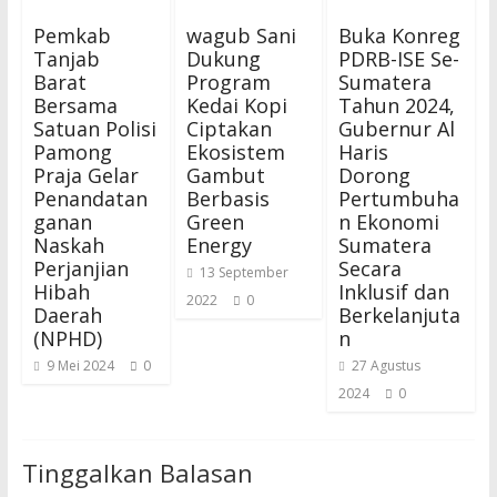
Pemkab
wagub Sani
Buka Konreg
Tanjab
Dukung
PDRB-ISE Se-
Barat
Program
Sumatera
Bersama
Kedai Kopi
Tahun 2024,
Satuan Polisi
Ciptakan
Gubernur Al
Pamong
Ekosistem
Haris
Praja Gelar
Gambut
Dorong
Penandatan
Berbasis
Pertumbuha
ganan
Green
n Ekonomi
Naskah
Energy
Sumatera
Perjanjian
Secara
13 September
Hibah
Inklusif dan
2022
0
Daerah
Berkelanjuta
(NPHD)
n
9 Mei 2024
0
27 Agustus
2024
0
Tinggalkan Balasan