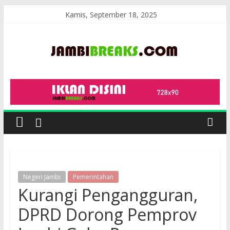
Skip
Kamis, September 18, 2025
to
content
JambiBreaks
Negeri Jambi
Pemerintahan
Kurangi Pengangguran,
DPRD Dorong Pemprov