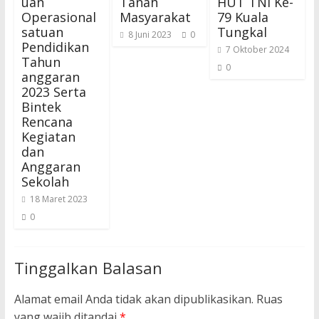
uan
Tanah
HUT TNI Ke-
Operasional
Masyarakat
79 Kuala
satuan
Tungkal
8 Juni 2023
0
Pendidikan
7 Oktober 2024
Tahun
0
anggaran
2023 Serta
Bintek
Rencana
Kegiatan
dan
Anggaran
Sekolah
18 Maret 2023
0
Tinggalkan Balasan
Alamat email Anda tidak akan dipublikasikan.
Ruas
yang wajib ditandai
*