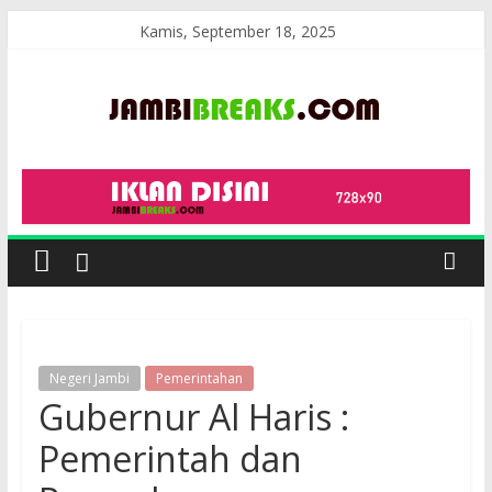
Skip
Kamis, September 18, 2025
to
content
JambiBreaks
Negeri Jambi
Pemerintahan
Gubernur Al Haris :
Pemerintah dan