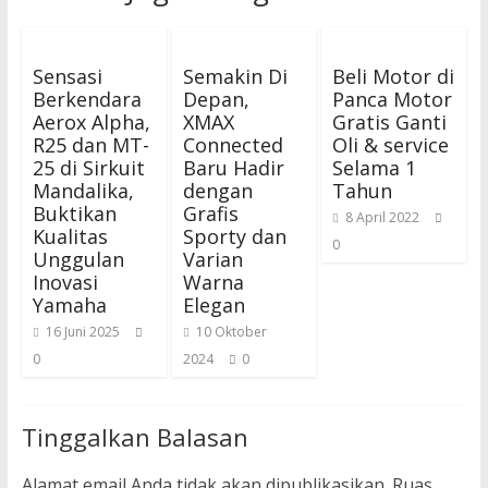
Sensasi
Semakin Di
Beli Motor di
Berkendara
Depan,
Panca Motor
Aerox Alpha,
XMAX
Gratis Ganti
R25 dan MT-
Connected
Oli & service
25 di Sirkuit
Baru Hadir
Selama 1
Mandalika,
dengan
Tahun
Buktikan
Grafis
8 April 2022
Kualitas
Sporty dan
0
Unggulan
Varian
Inovasi
Warna
Yamaha
Elegan
16 Juni 2025
10 Oktober
0
2024
0
Tinggalkan Balasan
Alamat email Anda tidak akan dipublikasikan.
Ruas