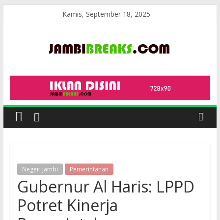
Skip
Kamis, September 18, 2025
to
content
JambiBreaks
Negeri Jambi
Pemerintahan
Gubernur Al Haris: LPPD
Potret Kinerja