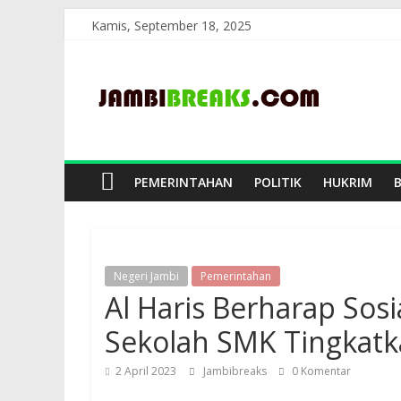
Skip
Kamis, September 18, 2025
to
JambiBreaks
content
PEMERINTAHAN
POLITIK
HUKRIM
Negeri Jambi
Pemerintahan
Al Haris Berharap Sosi
Sekolah SMK Tingkatk
2 April 2023
Jambibreaks
0 Komentar