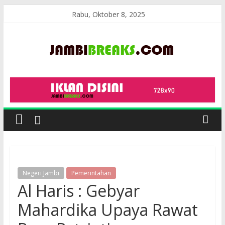
Skip
Rabu, Oktober 8, 2025
to
content
JambiBreaks
Negeri Jambi
Pemerintahan
Al Haris : Gebyar
Mahardika Upaya Rawat