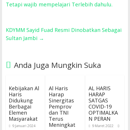
Tetapi wajib mempelajari Terlebih dahulu.
KDYMM Sayid Fuad Resmi Dinobatkan Sebagai
Sultan Jambi
→
Anda Juga Mungkin Suka
Kebijakan Al
Al Haris
AL HARIS
Haris
Harap
HARAP
Didukung
Sinergitas
SATGAS
Berbagai
Pemprov
COVID-19
Elemen
dan TNI
OPTIMALKA
Masyarakat
Terus
N PERAN
Meningkat
9 Januari 2024
9 Maret 2022