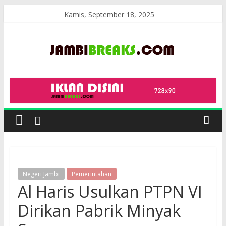
Skip
Kamis, September 18, 2025
to
content
JambiBreaks
Negeri Jambi
Pemerintahan
Al Haris Usulkan PTPN VI
Dirikan Pabrik Minyak