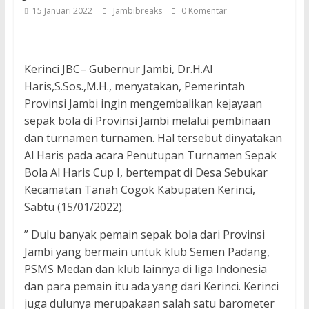
15 Januari 2022
Jambibreaks
0 Komentar
Kerinci JBC– Gubernur Jambi, Dr.H.Al
Haris,S.Sos.,M.H., menyatakan, Pemerintah
Provinsi Jambi ingin mengembalikan kejayaan
sepak bola di Provinsi Jambi melalui pembinaan
dan turnamen turnamen. Hal tersebut dinyatakan
Al Haris pada acara Penutupan Turnamen Sepak
Bola Al Haris Cup I, bertempat di Desa Sebukar
Kecamatan Tanah Cogok Kabupaten Kerinci,
Sabtu (15/01/2022).
” Dulu banyak pemain sepak bola dari Provinsi
Jambi yang bermain untuk klub Semen Padang,
PSMS Medan dan klub lainnya di liga Indonesia
dan para pemain itu ada yang dari Kerinci. Kerinci
juga dulunya merupakaan salah satu barometer