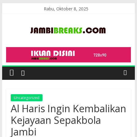
Skip
Rabu, Oktober 8, 2025
to
content
JambiBreaks
Uncategorized
Al Haris Ingin Kembalikan
Kejayaan Sepakbola
Jambi