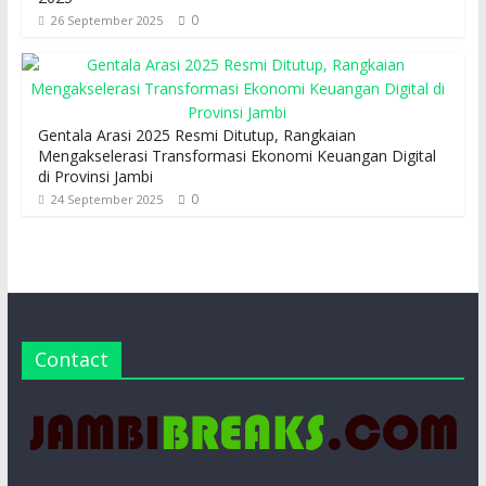
0
26 September 2025
Gentala Arasi 2025 Resmi Ditutup, Rangkaian
Mengakselerasi Transformasi Ekonomi Keuangan Digital
di Provinsi Jambi
0
24 September 2025
Contact